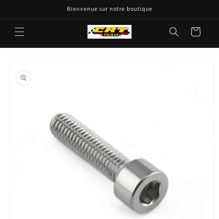
passer
Bienvenue sur notre boutique
au
contenu
Panier
Passer aux
informations
produits