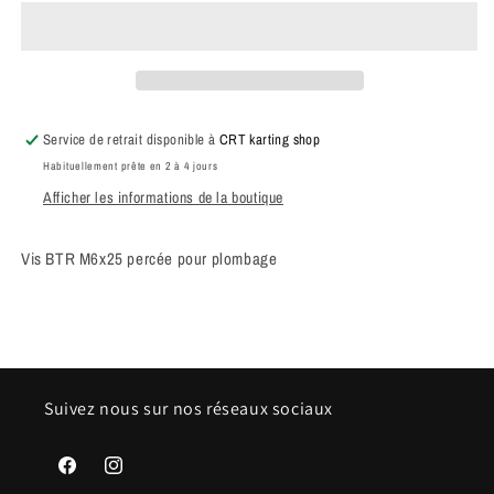
BTR
BTR
M6x25
M6x25
percée
percée
pour
pour
plombage
plombage
Service de retrait disponible à
CRT karting shop
Habituellement prête en 2 à 4 jours
Afficher les informations de la boutique
Vis BTR M6x25 percée pour plombage
Suivez nous sur nos réseaux sociaux
Facebook
Instagram