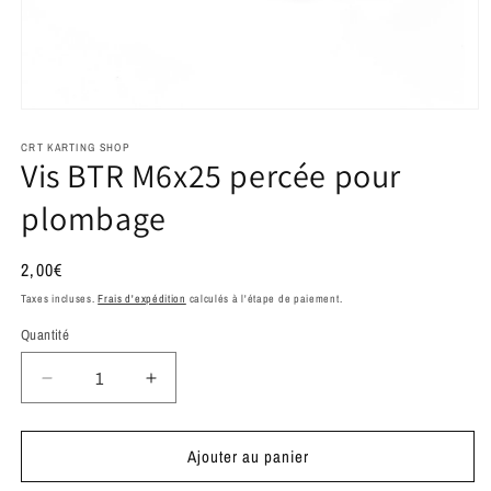
Ouvrir
le
média
CRT KARTING SHOP
Vis BTR M6x25 percée pour
1
dans
une
plombage
fenêtre
modale
Prix
2,00€
habituel
Taxes incluses.
Frais d'expédition
calculés à l'étape de paiement.
Quantité
Réduire
Augmenter
la
la
quantité
quantité
Ajouter au panier
de
de
Vis
Vis