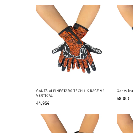
GANTS ALPINESTARS TECH 1 K RACE V2
Gants ka
VERTICAL
Prix
58,00€
Prix
44,95€
habituel
habituel