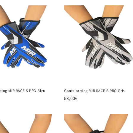
rting MIR RACE S PRO Bleu
Gants karting MIR RACE S PRO Gris
Prix
58,00€
habituel