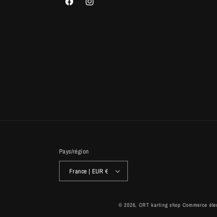
Facebook
Instagram
Pays/région
France | EUR €
© 2026,
CRT karting shop
Commerce élec