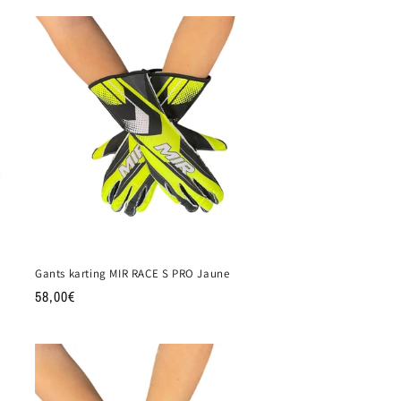
Gants karting MIR RACE S PRO Jaune
Prix
58,00€
habituel