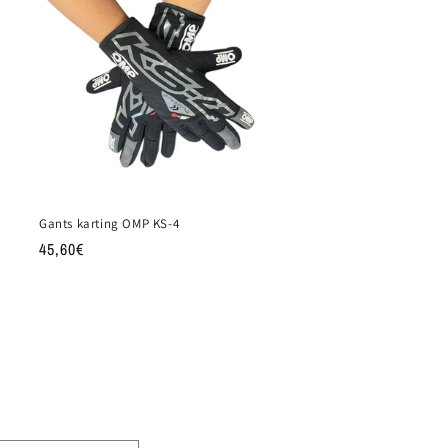
Gants karting OMP KS-4
Prix
45,60€
habituel