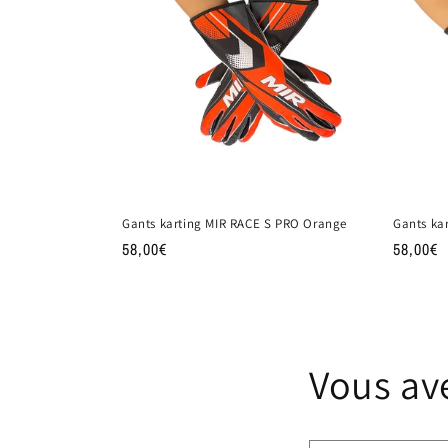
Gants karting MIR RACE S PRO Orange
Gants ka
Prix
58,00€
Prix
58,00€
habituel
habituel
Vous av