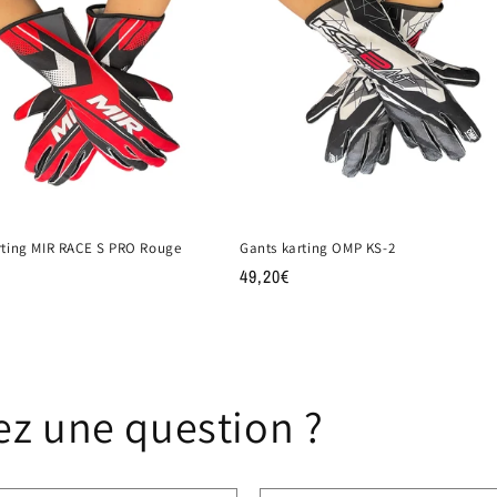
rting MIR RACE S PRO Rouge
Gants karting OMP KS-2
Prix
49,20€
habituel
ez une question ?