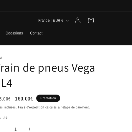
P
Connexion
Panier
France | EUR €
a
Occasions
Contact
y
s
/
GA
rain de pneus Vega
r
é
SL4
g
i
ix
Prix
190,00€
5,00€
Promotion
o
bituel
promotionnel
es incluses.
Frais d'expédition
calculés à l'étape de paiement.
n
ntité
Réduire
Augmenter