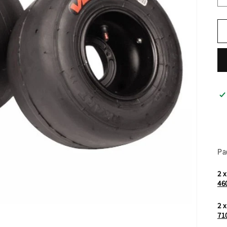
Pa
2 
46
2 
71