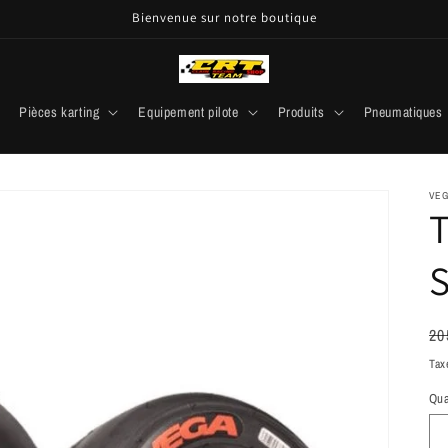
Bienvenue sur notre boutique
Pièces karting
Equipement pilote
Produits
Pneumatiques
VE
T
Pr
20
ha
Tax
Qua