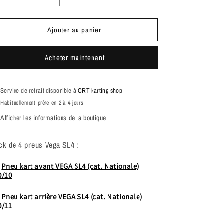
la
la
quantité
quantité
Ajouter au panier
de
de
Train
Train
de
de
Acheter maintenant
pneus
pneus
Vega
Vega
SL4
SL4
Service de retrait disponible à
CRT karting shop
Habituellement prête en 2 à 4 jours
Afficher les informations de la boutique
ck de 4 pneus Vega SL4 :
x
Pneu kart avant VEGA SL4 (cat. Nationale)
0/10
x
Pneu kart arrière VEGA SL4 (cat. Nationale)
0/11