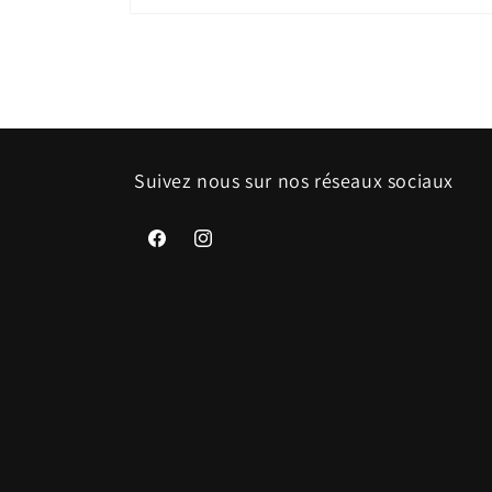
Ouvrir
le
média
1
dans
une
fenêtre
modale
Suivez nous sur nos réseaux sociaux
Facebook
Instagram