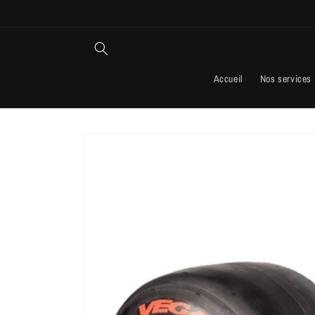
passer
au
contenu
Accueil
Nos services
Passer aux
informations
produits