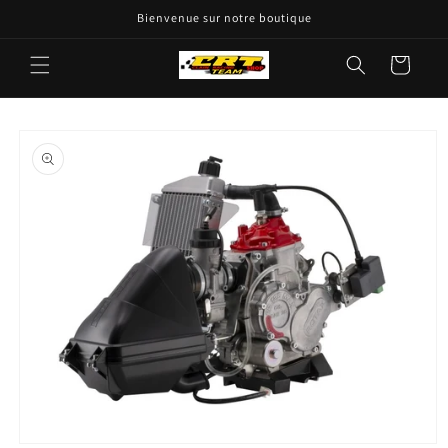
passer
Bienvenue sur notre boutique
au
contenu
Panier
Passer aux
informations
produits