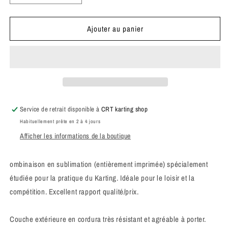
la
la
quantité
quantité
Ajouter au panier
de
de
Combinaison
Combinaison
Box&#39;s
Box&#39;s
BKX
BKX
orange
orange
enfant
enfant
Service de retrait disponible à
CRT karting shop
Habituellement prête en 2 à 4 jours
Afficher les informations de la boutique
ombinaison en sublimation (entièrement imprimée) spécialement
étudiée pour la pratique du Karting. Idéale pour le loisir et la
compétition. Excellent rapport qualité/prix.
Couche extérieure en cordura très résistant et agréable à porter.