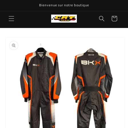
passer
Bienvenue sur notre boutique
au
contenu
Panier
Passer aux
informations
produits