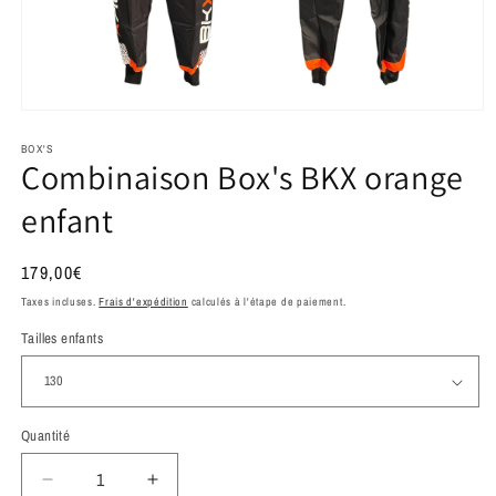
Ouvrir
le
média
BOX'S
Combinaison Box's BKX orange
1
dans
une
enfant
fenêtre
modale
Prix
179,00€
habituel
Taxes incluses.
Frais d'expédition
calculés à l'étape de paiement.
Tailles enfants
Quantité
Réduire
Augmenter