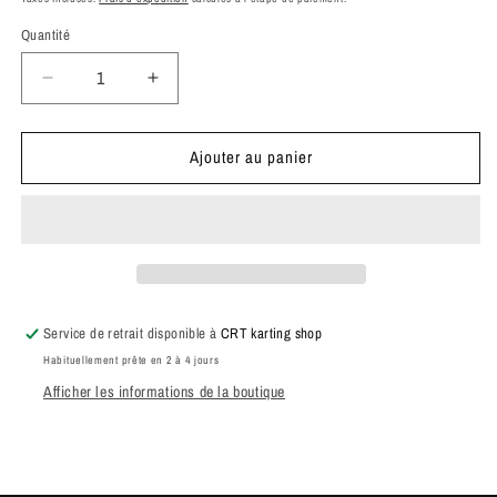
Quantité
Réduire
Augmenter
la
la
quantité
quantité
Ajouter au panier
de
de
Vis
Vis
BTR
BTR
6x25
6x25
Service de retrait disponible à
CRT karting shop
Habituellement prête en 2 à 4 jours
Afficher les informations de la boutique